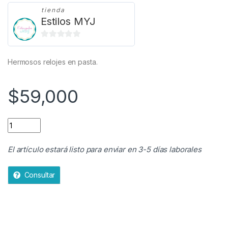
tienda
Estilos MYJ
0
d
Hermosos relojes en pasta.
e
5
$
59,000
RELOJ EN PASTA quantity
El artículo estará listo para enviar en 3-5 días laborales
Consultar