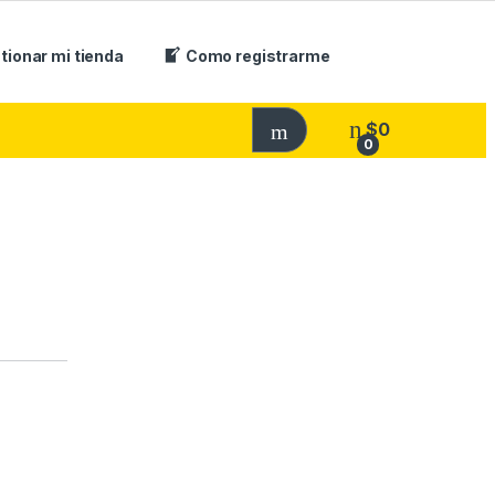
tionar mi tienda
Como registrarme
$
0
0