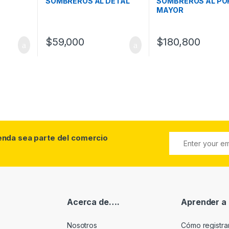
SOMBREROS AL DETAL
SOMBREROS AL PO
MAYOR
$
59,000
$
180,800
ienda sea parte del comercio
Acerca de….
Aprender a
Nosotros
Cómo registr