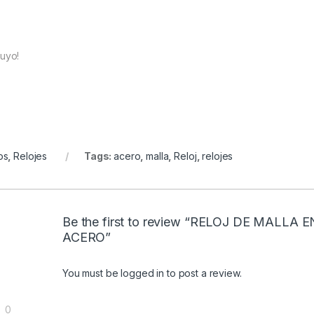
tuyo!
os
,
Relojes
Tags:
acero
,
malla
,
Reloj
,
relojes
Be the first to review “RELOJ DE MALLA E
ACERO”
You must be
logged in
to post a review.
0