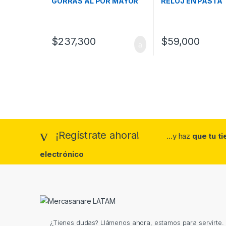
GORRAS AL POR MAYOR
RELOJ EN PASTA
$
237,300
$
59,000
¡Regístrate ahora!
...y haz
que tu t
electrónico
¿Tienes dudas? Llámenos ahora, estamos para servirte.