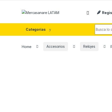
Skip to navigation
Skip to content
Regis
Search fo
Categorías
Home
Accesorios
Relojes