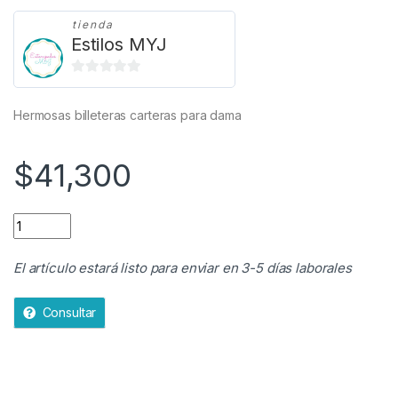
tienda
Estilos MYJ
0
d
Hermosas billeteras carteras para dama
e
5
$
41,300
BILLETERA CARTERA PARA DAMA quantity
El artículo estará listo para enviar en 3-5 días laborales
Consultar