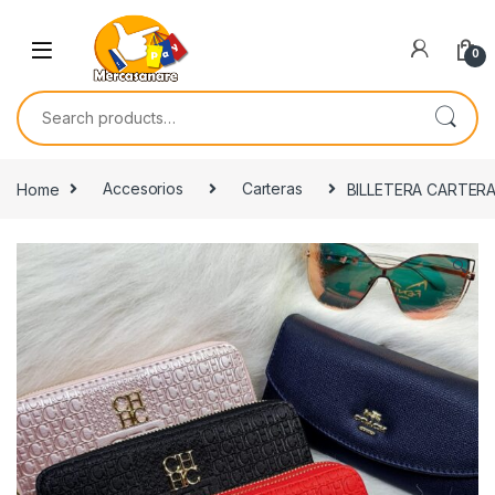
Skip to navigation
Skip to content
0
Search for:
Home
Accesorios
Carteras
BILLETERA CARTER
🔍