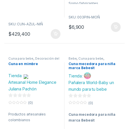
f
Somo fabricantes
5
Colombianos
SKU: 003PIN-MOÑ
SKU: CUN-AZUL-NIÑ
$
6,900
$
429,400
Cuna para bebe
,
Decoración del
Bebe
,
Cuna para bebe
,
hogar
,
Dormitorio
,
Maternidad
,
Maternidad
,
Moda
,
Niña
,
Niño
Cuna en mimbre
Cuna mecedora para niña
Mi Casa
,
Muebles
,
Nido para
marca Bebesit
bebe
Tienda:
Tienda:
Artesanal Home Elegance
Pañalera World-Baby un
Juliana Pachón
mundo para tu bebe
0
0
(0)
(0)
d
0
d
0
o
o
e
Productos artesanales
e
Cuna mecedora para niña
u
u
t
t
colombianos
marca Bebesit
5
5
o
o
f
f
5
5