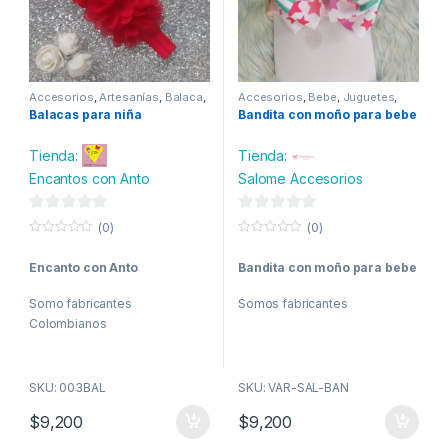
Accesorios
,
Artesanías
,
Balaca
,
Accesorios
,
Bebe
,
Juguetes
,
Bebe
,
Confecciones
,
Maternidad
,
Moda
,
Moños y
Balacas para niña
Bandita con moño para bebe
Maternidad
,
Moda
,
Moños y
Moñas
,
Mujer
,
Niña
,
Salud y
Moñas
,
Mujer
,
Niña
belleza
Tienda:
Tienda:
Salome Accesorios
Encantos con Anto
0
0
(0)
(0)
d
d
0
0
o
o
e
e
Bandita con moño para bebe
Encanto con Anto
u
u
t
t
5
5
o
o
Somos fabricantes
Somo fabricantes
f
f
5
5
Colombianos
SKU: VAR-SAL-BAN
SKU: 003BAL
$
9,200
$
9,200