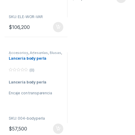
SKU: ELE-WOR-VAR
$
106,200
Accesorios
,
Artesanías
,
Blusas
,
Camisas
,
Confecciones
,
Lancería body perla
Disfraz
,
Lenceria
,
Maternidad
,
Moda
,
Mujer
,
Salud y belleza
(0)
0
o
Lancería body perla
u
t
o
Encaje con transparencia
f
5
SKU: 004-bodyperla
$
57,500