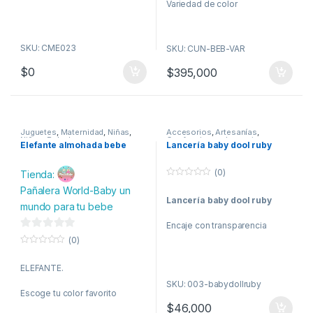
Variedad de color
SKU: CME023
SKU: CUN-BEB-VAR
$
0
$
395,000
Juguetes
,
Maternidad
,
Niñas
,
Accesorios
,
Artesanías
,
Niños
,
Peluches
Confecciones
,
Lenceria
,
Elefante almohada bebe
Lancería baby dool ruby
Maternidad
,
Moda
,
Mujer
,
Pijamas
,
Salud y belleza
(0)
Tienda:
0
Pañalera World-Baby un
o
Lancería baby dool ruby
u
mundo para tu bebe
t
o
Encaje con transparencia
f
5
0
(0)
d
0
o
e
ELEFANTE.
u
t
5
SKU: 003-babydollruby
o
Escoge tu color favorito
f
5
$
46,000