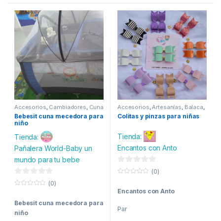
Accesorios
,
Cambiadores
,
Cuna
Accesorios
,
Artesanías
,
Balaca
,
para bebe
,
Juguetes
,
Maternidad
Bebe
,
Confecciones
,
Bebesit cuna mecedora para
Colitas y pinzas para niñas
Maternidad
,
Moda
,
Moños y
niño
Moñas
,
Mujer
,
Niña
Tienda:
Tienda:
Encantos con Anto
Pañalera World-Baby un
mundo para tu bebe
0
(0)
d
0
0
(0)
o
e
Encantos con Anto
d
0
u
o
t
5
e
Bebesit cuna mecedora para
u
o
Par
t
f
niño
5
o
5