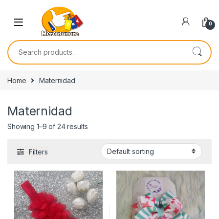
Skip to navigation
Skip to content
0
Search for:
Home
Maternidad
Maternidad
Showing 1–9 of 24 results
Filters