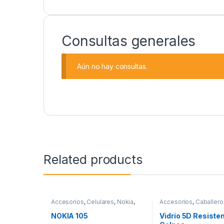
Consultas generales
Aún no hay consultas.
Related products
Accesorios
,
Celulares
,
Nokia
,
Accesorios
,
Caballero
Tecnologia
Protector de pantalla
,
Tecnologia
NOKIA 105
Vidrio 5D Resiste