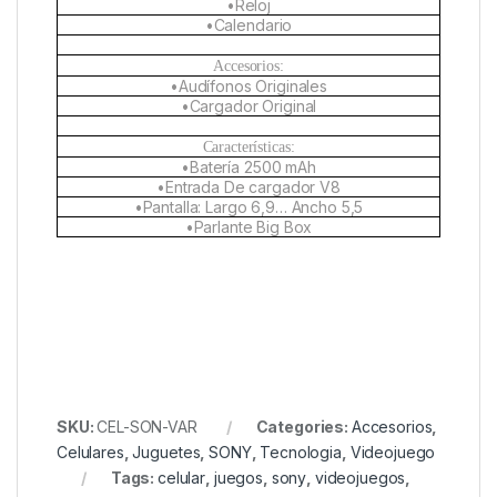
•Reloj
•Calendario
Accesorios:
•Audífonos Originales
•Cargador Original
Características:
•Batería 2500 mAh
•Entrada De cargador V8
•Pantalla: Largo 6,9… Ancho 5,5
•Parlante Big Box
SKU:
CEL-SON-VAR
Categories:
Accesorios
,
Celulares
,
Juguetes
,
SONY
,
Tecnologia
,
Videojuego
Tags:
celular
,
juegos
,
sony
,
videojuegos
,