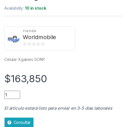
Availability:
10 in stock
tienda
Worldmobile
0
d
Celular Xgames SONY
e
5
$
163,850
Celular Xgames SONY quantity
El artículo estará listo para enviar en 3-5 días laborales
Consultar