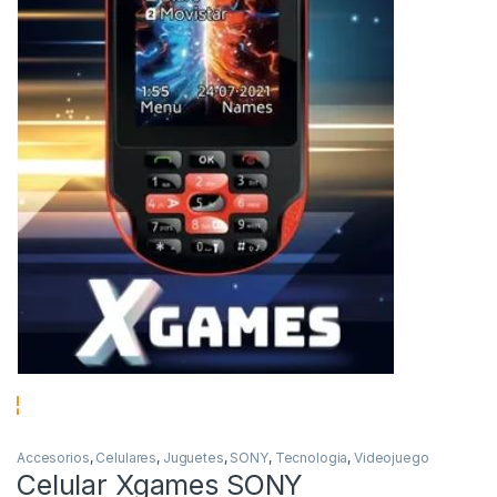
Accesorios
,
Celulares
,
Juguetes
,
SONY
,
Tecnologia
,
Videojuego
Celular Xgames SONY