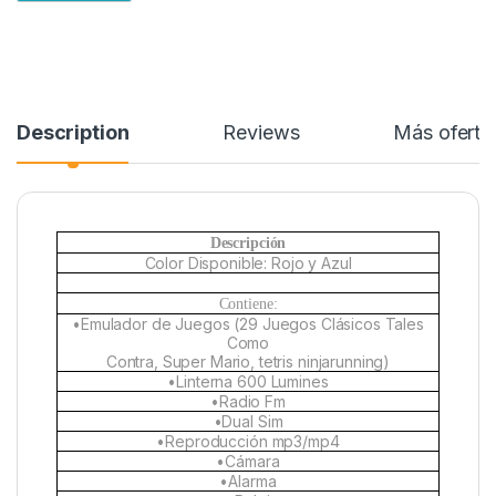
Description
Reviews
Más oferta
Descripción
Color Disponible: Rojo y Azul
Contiene:
•Emulador de Juegos (29 Juegos Clásicos Tales
Como
Contra, Super Mario, tetris ninjarunning)
•Linterna 600 Lumines
•Radio Fm
•Dual Sim
•Reproducción mp3/mp4
•Cámara
•Alarma