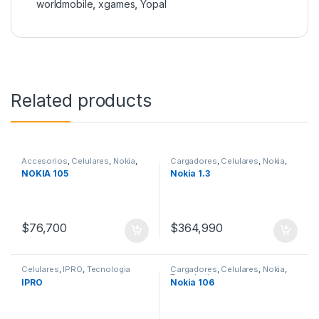
worldmobile
,
xgames
,
Yopal
Related products
Accesorios
,
Celulares
,
Nokia
,
Cargadores
,
Celulares
,
Nokia
,
Tecnologia
Tecnologia
NOKIA 105
Nokia 1.3
$
76,700
$
364,990
Celulares
,
IPRO
,
Tecnologia
Cargadores
,
Celulares
,
Nokia
,
Tecnologia
IPRO
Nokia 106