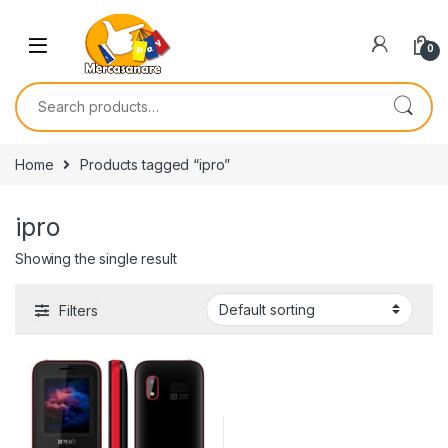
Skip to navigation
Skip to content
0
Search for:
Home
Products tagged “ipro”
ipro
Showing the single result
Filters