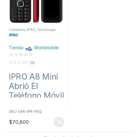
Celulares
,
IPRO
,
Tecnologia
IPRO
Tienda:
Worldmobile
0
(0)
d
0
o
IPRO A8 Mini
e
u
t
5
o
Abrió El
f
5
Teléfono Móvil
1.8 pulgadas
SKU: VAR-IPR-PEQ
Celular GSM
$
70,800
Dual SIM
Teléfonos