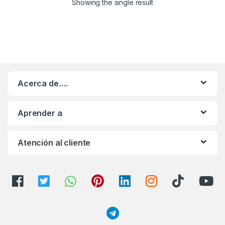
Showing the single result
Celulares con
Sonido
Estéreo 3D de
La Cámara
Linterna
Acerca de….
Bluetooth
Aprender a
Atención al cliente