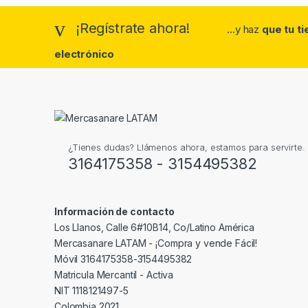
¡Regístrate ahora!
...y haz
que tu t
electrónico
¿Tienes dudas? Llámenos ahora, estamos para servirte.
3164175358 - 3154495382
Información de contacto
Los Llanos, Calle 6#10B14, Co/Latino América
Mercasanare LATAM - ¡Compra y vende Fácil!
Móvil 3164175358-3154495382
Matricula Mercantil - Activa
NIT 1118121497-5
Colombia 2021