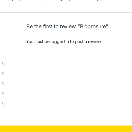
Be the first to review “Bioprosure”
You must be
logged in
to post a review.
0
0
0
0
0