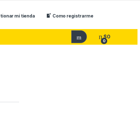
tionar mi tienda
Como registrarme
$
0
0