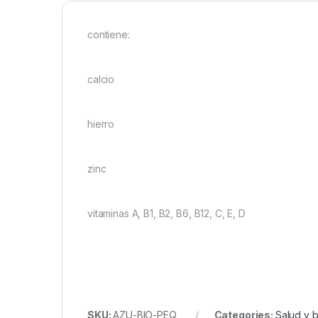
contiene:
calcio
hierro
zinc
vitaminas A, B1, B2, B6, B12, C, E, D
SKU:
AZU-BIO-PEQ
Categories:
Salud y b