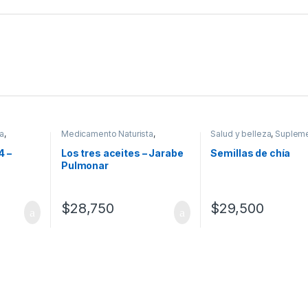
a
,
Medicamento Naturista
,
Salud y belleza
,
Suplem
ina
,
Salud
Medicamentos
,
Salud y belleza
,
Víveres
4 –
Los tres aceites – Jarabe
Semillas de chía
Pulmonar
$
28,750
$
29,500