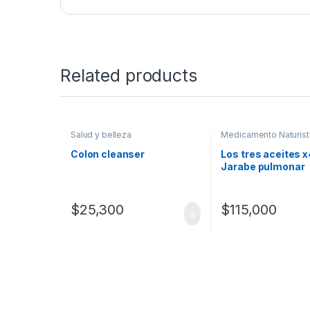
Related products
Salud y belleza
Medicamento Naturist
Medicamentos
,
Prote
y belleza
,
Vitaminas
Colon cleanser
Los tres aceites x
Jarabe pulmonar
$
25,300
$
115,000