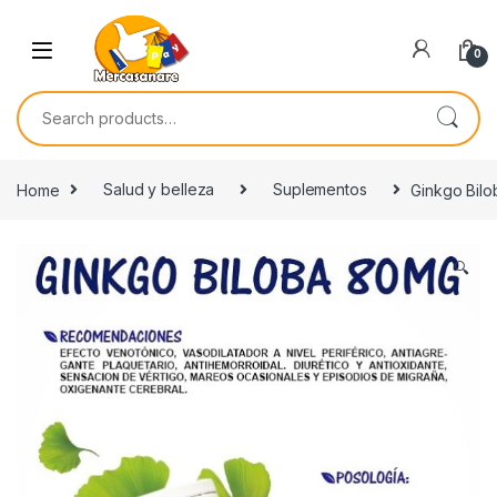
Skip to navigation
Skip to content
0
Search for:
Home
Salud y belleza
Suplementos
Ginkgo Bil
🔍