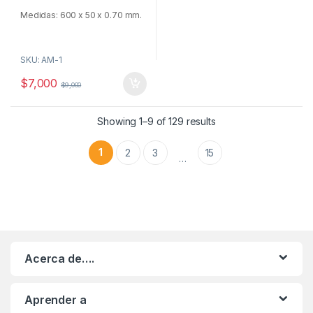
f
5
Medidas: 600 x 50 x 0.70 mm.
Envío a cargo del comprador
SKU: AM-1
$
7,000
$
9,000
Showing 1–9 of 129 results
1
2
3
15
…
Acerca de….
Aprender a