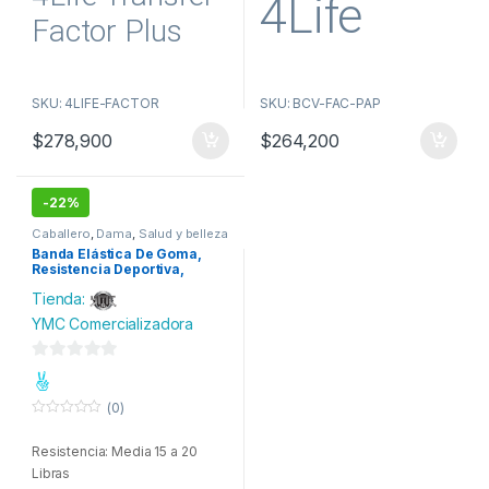
4Life
f
f
Factor Plus
5
5
Transfer
Son 90 Capsulas.
SKU: 4LIFE-FACTOR
SKU: BCV-FAC-PAP
Factor
B
$
278,900
$
264,200
®
CV+
-
22%
Caballero
,
Dama
,
Salud y belleza
Banda Elástica De Goma,
Resistencia Deportiva,
Gimnasio Amarillo
Tienda:
YMC Comercializadora
0
d
(0)
e
0
o
5
Resistencia: Media 15 a 20
u
t
Libras
o