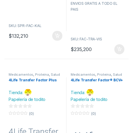
o
f
e
ENVIOS GRATIS A TODO EL
u
5
t
PAIS
5
o
f
5
SKU: SPR-FAC-KAL
$
132,210
SKU: FAC-TRA-VIS
$
235,200
Medicamentos
,
Proteina
,
Salud
Medicamentos
,
Proteina
,
Salud
y belleza
,
Vitaminas
y belleza
,
Vitaminas
4Life Transfer Factor Plus
4Life Transfer Factor® BCV+
Tienda:
Tienda:
Papelería de todito
Papelería de todito
0
0
(0)
(0)
d
d
0
0
o
o
e
e
u
u
4Life Transfer
t
t
5
5
o
o