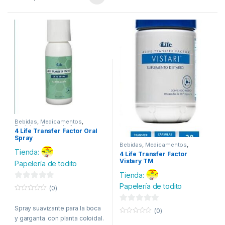
Bebidas
,
Medicamentos
,
Proteina
,
Salud y belleza
,
4 Life Transfer Factor Oral
Vitaminas
Spray
Bebidas
,
Medicamentos
,
Proteina
,
Salud y belleza
,
Tienda:
4 Life Transfer Factor
Vitaminas
Vistary TM
Papelería de todito
Tienda:
0
Papelería de todito
(0)
d
0
o
e
Spray suavizante para la boca
0
u
(0)
t
y garganta con planta coloidal.
5
d
0
o