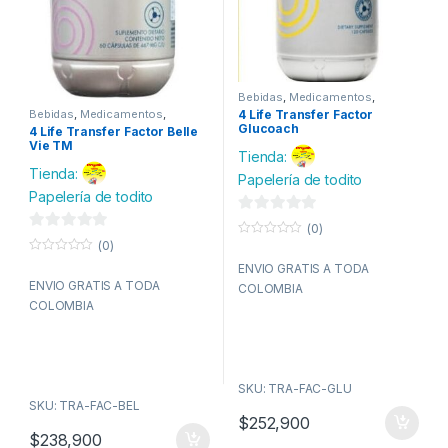
Bebidas
,
Medicamentos
,
Proteina
,
Salud y belleza
,
Bebidas
,
Medicamentos
,
4 Life Transfer Factor
Vitaminas
Proteina
,
Salud y belleza
,
Glucoach
4 Life Transfer Factor Belle
Vitaminas
Vie TM
Tienda:
Tienda:
Papelería de todito
Papelería de todito
0
(0)
0
(0)
d
0
o
d
0
e
ENVIO GRATIS A TODA
u
o
t
e
ENVIO GRATIS A TODA
u
COLOMBIA
5
o
t
COLOMBIA
f
5
o
5
f
5
SKU: TRA-FAC-GLU
SKU: TRA-FAC-BEL
$
252,900
$
238,900