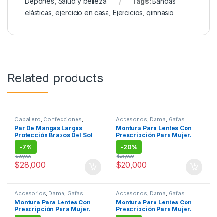
Deportes
,
Salud y belleza
Tags:
Bandas
elásticas
,
ejercicio en casa
,
Ejercicios
,
gimnasio
Related products
Caballero
,
Confecciones
,
Accesorios
,
Dama
,
Gafas
Dama
,
Deportes
,
Salud y belleza
Par De Mangas Largas
Montura Para Lentes Con
Protección Brazos Del Sol
Prescripción Para Mujer.
Deportes antideslizante
-
7%
-
20%
$
30,000
$
25,000
$
28,000
$
20,000
Accesorios
,
Dama
,
Gafas
Accesorios
,
Dama
,
Gafas
Montura Para Lentes Con
Montura Para Lentes Con
Prescripción Para Mujer.
Prescripción Para Mujer.