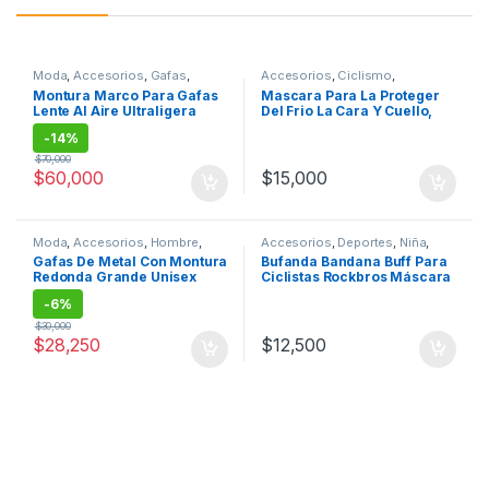
Moda
,
Accesorios
,
Gafas
,
Accesorios
,
Ciclismo
,
Hombre
Deportes
,
Niña
,
Niño
Montura Marco Para Gafas
Mascara Para La Proteger
Lente Al Aire Ultraligera
Del Frio La Cara Y Cuello,
Ciclismo
-
14%
$
70,000
$
60,000
$
15,000
Moda
,
Accesorios
,
Hombre
,
Accesorios
,
Deportes
,
Niña
,
Mujer
,
Salud y belleza
Niño
Gafas De Metal Con Montura
Bufanda Bandana Buff Para
Redonda Grande Unisex
Ciclistas Rockbros Máscara
Plateado
Cuello
-
6%
$
30,000
$
28,250
$
12,500