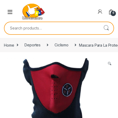
Skip to navigation
Skip to content
0
Search for:
Home
Deportes
Ciclismo
Mascara Para La Proteg
🔍