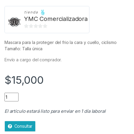
tienda
YMC Comercializadora
0
d
Mascara para la proteger del frio la cara y cuello, ciclismo
e
Tamaño: Talla única
5
Envío a cargo del comprador.
$
15,000
Mascara Para La Proteger Del Frio La Cara Y Cuello, Ciclismo 
El artículo estará listo para enviar en 1 día laboral
Consultar