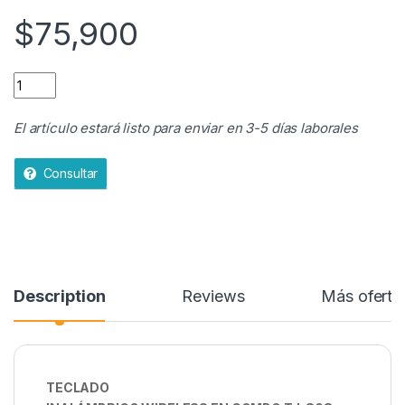
5
$
75,900
Teclado inalámbrico wireless en combo TJ-808 quantity
El artículo estará listo para enviar en 3-5 días laborales
Consultar
Description
Reviews
Más oferta
TECLADO