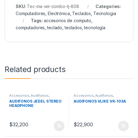
SKU:
Tec-ina-wir-combo-tj-808
Categories:
Computadores
,
Electrónica
,
Teclados
,
Tecnologia
Tags:
accesorios de computo
,
computadores
,
teclado
,
teclados
,
tecnología
Related products
Accesorios
,
Audífonos
,
Accesorios
,
Audífonos
,
Electrónica
,
Micrófono
,
Sonido
,
Electrónica
,
Micrófono
,
Sonido
,
AUDÍFONOS JEDEL STEREO
AUDÍFONOS VLIKE VK-103A
Tecnologia
Tecnologia
HEADPHONE
$
32,200
$
22,900