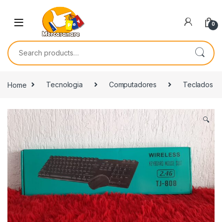
Skip to navigation
Skip to content
0
Search for:
Home
Tecnologia
Computadores
Teclados
🔍