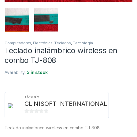
Computadores
,
Electrónica
,
Teclados
,
Tecnologia
Teclado inalámbrico wireless en
combo TJ-808
Availability:
3 in stock
tienda
CLINISOFT INTERNATIONAL
0
d
Teclado inalámbrico wireless en combo TJ-808
e