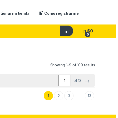
tionar mi tienda
Como registrarme
$
0
0
Showing 1–9 of 109 results
→
of 13
1
2
3
13
…