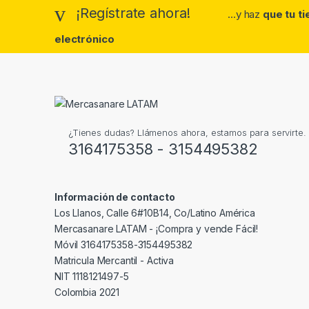
¡Regístrate ahora!
...y haz
que tu t
electrónico
¿Tienes dudas? Llámenos ahora, estamos para servirte.
3164175358 - 3154495382
Información de contacto
Los Llanos, Calle 6#10B14, Co/Latino América
Mercasanare LATAM - ¡Compra y vende Fácil!
Móvil 3164175358-3154495382
Matricula Mercantil - Activa
NIT 1118121497-5
Colombia 2021