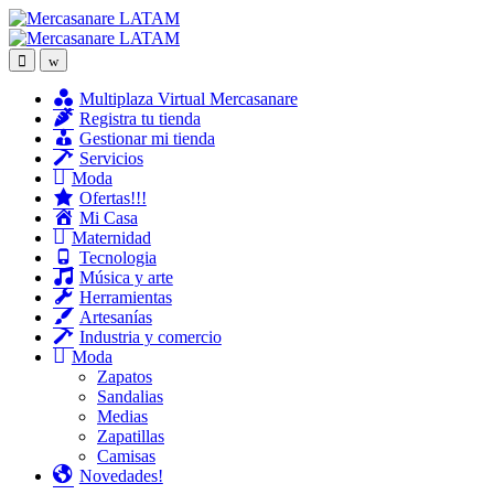
Skip
Skip
to
to
navigation
content
Multiplaza Virtual Mercasanare
Registra tu tienda
Gestionar mi tienda
Servicios
Moda
Ofertas!!!
Mi Casa
Maternidad
Tecnologia
Música y arte
Herramientas
Artesanías
Industria y comercio
Moda
Zapatos
Sandalias
Medias
Zapatillas
Camisas
Novedades!