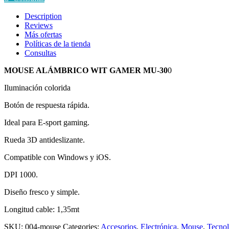
MU-
300
Description
quantity
Reviews
Más ofertas
Políticas de la tienda
Consultas
MOUSE ALÁMBRICO WIT GAMER MU-30
0
Iluminación colorida
Botón de respuesta rápida.
Ideal para E-sport gaming.
Rueda 3D antideslizante.
Compatible con Windows y iOS.
DPI 1000.
Diseño fresco y simple.
Longitud cable: 1,35mt
SKU:
004-mouse
Categories:
Accesorios
,
Electrónica
,
Mouse
,
Tecnol