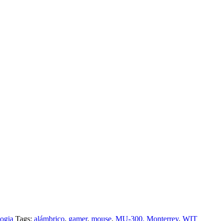
ogia
Tags:
alámbrico
,
gamer
,
mouse
,
MU-300. Monterrey
,
WIT