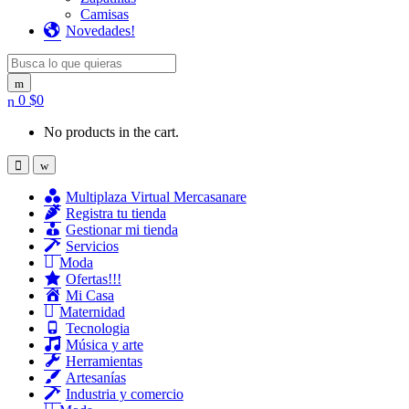
Camisas
Novedades!
Search for:
0
$
0
No products in the cart.
Multiplaza Virtual Mercasanare
Registra tu tienda
Gestionar mi tienda
Servicios
Moda
Ofertas!!!
Mi Casa
Maternidad
Tecnologia
Música y arte
Herramientas
Artesanías
Industria y comercio