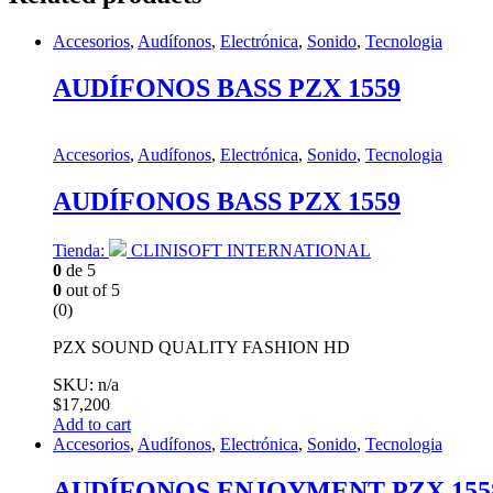
Accesorios
,
Audífonos
,
Electrónica
,
Sonido
,
Tecnologia
AUDÍFONOS BASS PZX 1559
Accesorios
,
Audífonos
,
Electrónica
,
Sonido
,
Tecnologia
AUDÍFONOS BASS PZX 1559
Tienda:
CLINISOFT INTERNATIONAL
0
de 5
0
out of 5
(0)
PZX SOUND QUALITY FASHION HD
SKU: n/a
$
17,200
Add to cart
Accesorios
,
Audífonos
,
Electrónica
,
Sonido
,
Tecnologia
AUDÍFONOS ENJOYMENT PZX 155