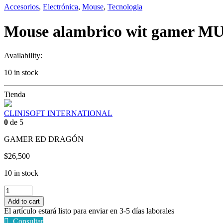
Accesorios
,
Electrónica
,
Mouse
,
Tecnologia
Mouse alambrico wit gamer MU
Availability:
10 in stock
Tienda
CLINISOFT INTERNATIONAL
0
de 5
GAMER ED DRAGÓN
$
26,500
10 in stock
Mouse
alambrico
Add to cart
wit
El artículo estará listo para enviar en 3-5 días laborales
gamer
Consultar