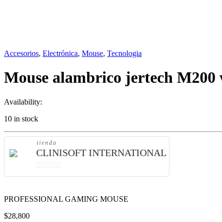
Accesorios
,
Electrónica
,
Mouse
,
Tecnologia
Mouse alambrico jertech M200
Availability:
10 in stock
tienda
CLINISOFT INTERNATIONAL
0
de
PROFESSIONAL GAMING MOUSE
5
$
28,800