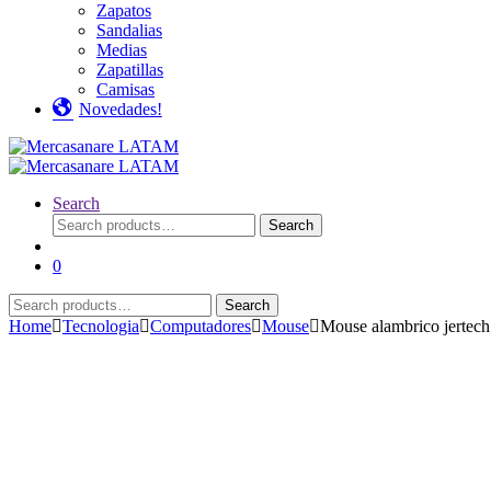
Zapatos
Sandalias
Medias
Zapatillas
Camisas
Novedades!
Search
Search
Search
for:
0
Search
Search
for:
Home
Tecnologia
Computadores
Mouse
Mouse alambrico jerte