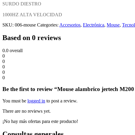
SURDO DIESTRO
1000HZ ALTA VELOCIDAD
SKU:
006-mouse
Categories:
Accesorios
,
Electrónica
,
Mouse
,
Tecnol
Based on 0 reviews
0.0
overall
0
0
0
0
0
Be the first to review “Mouse alambrico jertech M20
You must be
logged in
to post a review.
There are no reviews yet.
¡No hay más ofertas para este producto!
Consultas generales