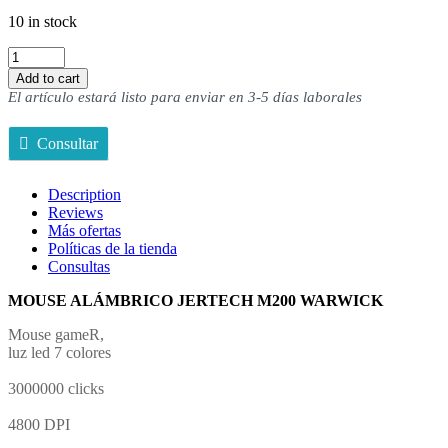
10 in stock
Mouse
alambrico
Add to cart
jertech
El artículo estará listo para enviar en 3-5 días laborales
M200
warwick
Consultar
quantity
Description
Reviews
Más ofertas
Políticas de la tienda
Consultas
MOUSE ALÁMBRICO JERTECH M200 WARWICK
Mouse gameR,
luz led 7 colores
3000000 clicks
4800 DPI