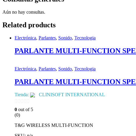
Aún no hay consultas.
Related products
Electrónica
,
Parlantes
,
Sonido
,
Tecnologia
PARLANTE MULTI-FUNCTION SPE
Electrónica
,
Parlantes
,
Sonido
,
Tecnologia
PARLANTE MULTI-FUNCTION SPE
Tienda:
CLINISOFT INTERNATIONAL
0
0
out of 5
(0)
de
5
T&G WIRELESS MULTI-FUNCTION
SKU: n/a