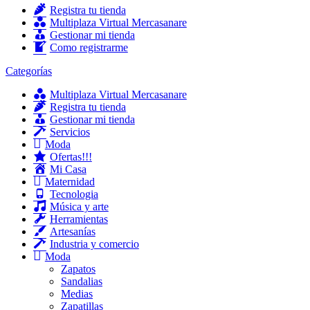
Registra tu tienda
Multiplaza Virtual Mercasanare
Gestionar mi tienda
Como registrarme
Categorías
Multiplaza Virtual Mercasanare
Registra tu tienda
Gestionar mi tienda
Servicios
Moda
Ofertas!!!
Mi Casa
Maternidad
Tecnologia
Música y arte
Herramientas
Artesanías
Industria y comercio
Moda
Zapatos
Sandalias
Medias
Zapatillas