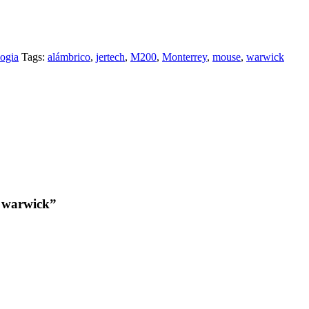
ogia
Tags:
alámbrico
,
jertech
,
M200
,
Monterrey
,
mouse
,
warwick
0 warwick”