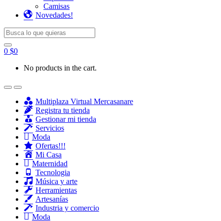
Camisas
Novedades!
Search for:
0
$
0
No products in the cart.
Multiplaza Virtual Mercasanare
Registra tu tienda
Gestionar mi tienda
Servicios
Moda
Ofertas!!!
Mi Casa
Maternidad
Tecnologia
Música y arte
Herramientas
Artesanías
Industria y comercio
Moda