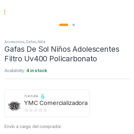
Accesorios
,
Gafas
,
Niña
Gafas De Sol Niños Adolescentes
Filtro Uv400 Policarbonato
Availability:
4 in stock
tienda
YMC Comercializadora
0
d
Envío a cargo del comprador.
e