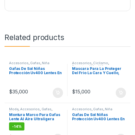
Related products
Accesorios
,
Gafas
,
Niña
Accesorios
,
Ciclismo
,
Deportes
,
Niña
,
Niño
Gafas De Sol Niñas
Mascara Para La Proteger
Protección Uv400 Lentes En
Del Frio La Cara Y Cuello,
Policarbonato
Ciclismo
$
35,000
$
15,000
Moda
,
Accesorios
,
Gafas
,
Accesorios
,
Gafas
,
Niña
Hombre
Montura Marco Para Gafas
Gafas De Sol Niñas
Lente Al Aire Ultraligera
Protección Uv400 Lentes En
Policarbonato
-
14%