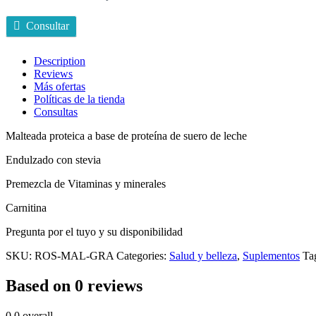
base
de
Consultar
proteína
de
suero
Description
de
Reviews
leche
Más ofertas
quantity
Políticas de la tienda
Consultas
Malteada proteica a base de proteína de suero de leche
Endulzado con stevia
Premezcla de Vitaminas y minerales
Carnitina
Pregunta por el tuyo y su disponibilidad
SKU:
ROS-MAL-GRA
Categories:
Salud y belleza
,
Suplementos
Ta
Based on 0 reviews
0.0
overall