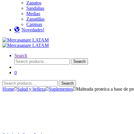
Zapatos
Sandalias
Medias
Zapatillas
Camisas
Novedades!
Search
Search
Search
for:
0
Search
Search
for:
Home
Salud y belleza
Suplementos
Malteada proteica a base de pr