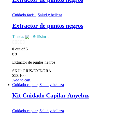
Cuidado facial
,
Salud y belleza
Extractor de puntos negros
Tienda:
Bellísimas
0
0
out of 5
(0)
de
5
Extractor de puntos negros
SKU: GRIS-EXT-GRA
$
53,100
Add to cart
Cuidado capilar
,
Salud y belleza
Kit Cuidado Capilar Anyeluz
Cuidado capilar
,
Salud y belleza