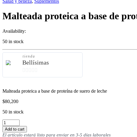
Salud y belleza
,
Suplementos
Malteada proteica a base de prot
Availability:
50 in stock
tienda
Bellísimas
0
de
Malteada proteica a base de proteína de suero de leche
5
$
80,200
50 in stock
Malteada
proteica
Add to cart
a
El artículo estará listo para enviar en 3-5 días laborales