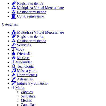
Registra tu tienda
Multiplaza Virtual Mercasanare
Gestionar mi tienda
Como registrarme
Categorías
Multiplaza Virtual Mercasanare
Registra tu tienda
Gestionar mi tienda
Servicios
Moda
Ofertas!!!
Mi Casa
Maternidad
Tecnologia
Música y arte
Herramientas
Artesanías
Industria y comercio
Moda
Zapatos
Sandalias
Medias
Zapatillas