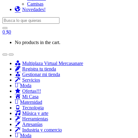
Camisas
Novedades!
Search for:
0
$
0
No products in the cart.
Multiplaza Virtual Mercasanare
Registra tu tienda
Gestionar mi tienda
Servicios
Moda
Ofertas!!!
Mi Casa
Maternidad
Tecnologia
Música y arte
Herramientas
Artesanías
Industria y comercio
Moda