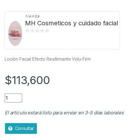
tienda
MH Cosmeticos y cuidado facial
0
d
e
5
Loción Facial Efecto Reafirmante Volu-Firm
$
113,600
Loción Facial Efecto Reafirmante Volu-Firm Mary Kay quantit
El artículo estará listo para enviar en 3-5 días laborales
Consultar