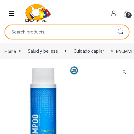
Skip to navigation
Skip to content
0
Search for:
Home
Salud y belleza
Cuidado capilar
ENUMMI
🔍