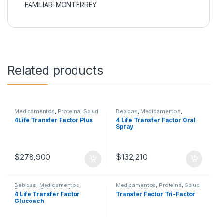
FAMILIAR-MONTERREY
Related products
Medicamentos
,
Proteina
,
Salud
Bebidas
,
Medicamentos
,
y belleza
,
Vitaminas
Proteina
,
Salud y belleza
,
4Life Transfer Factor Plus
4 Life Transfer Factor Oral
Vitaminas
Spray
$
278,900
$
132,210
Bebidas
,
Medicamentos
,
Medicamentos
,
Proteina
,
Salud
Proteina
,
Salud y belleza
,
y belleza
,
Vitaminas
4 Life Transfer Factor
Transfer Factor Tri-Factor
Vitaminas
Glucoach