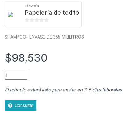
tienda
Papelería de todito
0
d
SHAMPOO- ENVASE DE 355 MILILITROS
e
5
$
98,530
ENUMMI SHAMPOO quantity
El artículo estará listo para enviar en 3-5 días laborales
Consultar