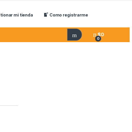
tionar mi tienda
Como registrarme
$
0
0