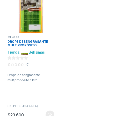
Mi Casa
DROPS DESENGRASANTE
MULTIPROPÓSITO
Tienda:
Bellísimas
0
(0)
d
0
o
e
Drops desengrasante
u
t
multipropósito 1 litro
5
o
f
5
SKU: DES-DRO-PEQ
$
23,600