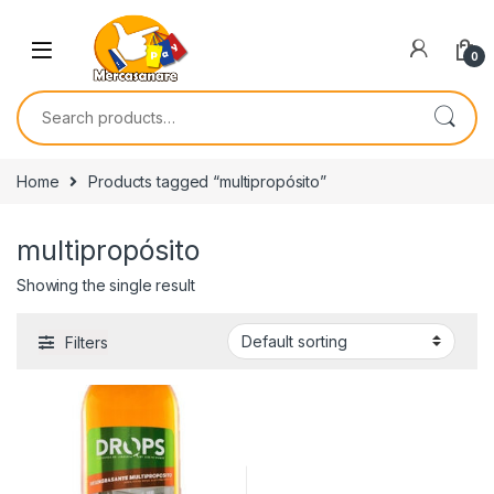
Skip to navigation
Skip to content
0
Search for:
Home
Products tagged “multipropósito”
multipropósito
Showing the single result
Filters