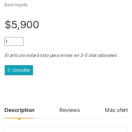
d
Base liquida
e
5
$
5,900
BASE LIQUIDA quantity
El artículo estará listo para enviar en 3-5 días laborales
Consultar
Description
Reviews
Más oferta