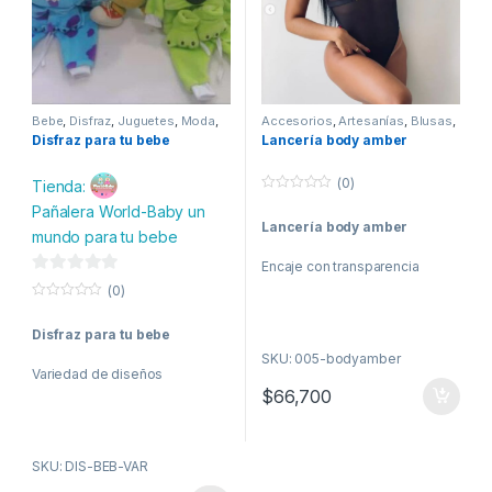
Bebe
,
Disfraz
,
Juguetes
,
Moda
,
Accesorios
,
Artesanías
,
Blusas
,
Niña
,
Niñas
,
Niño
,
Niños
,
Confecciones
,
Disfraz
,
Disfraz para tu bebe
Lancería body amber
Peluches
Enterizos
,
Lenceria
,
Medicamentos
,
Moda
,
Mujer
,
Pijamas
,
Salud y belleza
(0)
Tienda:
0
Pañalera World-Baby un
o
Lancería body amber
u
mundo para tu bebe
t
o
Encaje con transparencia
f
5
0
(0)
d
0
o
e
Disfraz para tu bebe
u
t
5
SKU: 005-bodyamber
o
Variedad de diseños
f
5
$
66,700
SKU: DIS-BEB-VAR