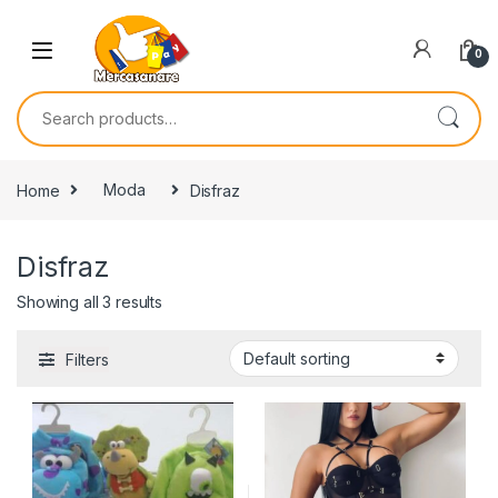
Skip to navigation
Skip to content
0
Search for:
Home
Moda
Disfraz
Disfraz
Showing all 3 results
Filters