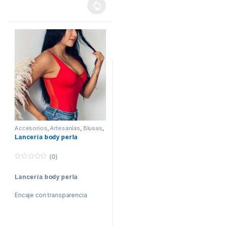
Accesorios
,
Artesanías
,
Blusas
,
Camisas
,
Confecciones
,
Lancería body perla
Disfraz
,
Lenceria
,
Maternidad
,
Moda
,
Mujer
,
Salud y belleza
(0)
0
o
Lancería body perla
u
t
o
Encaje con transparencia
f
5