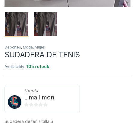
Deportes
,
Moda
,
Mujer
SUDADERA DE TENIS
Availability:
10 in stock
tienda
Lima limon
0
d
Sudadera de tenis talla S
e
5