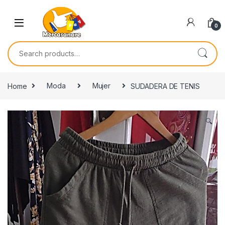
Skip to navigation
Skip to content
0
Search for:
Home
Moda
Mujer
SUDADERA DE TENIS
🔍