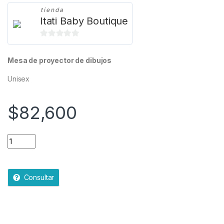
tienda
Itati Baby Boutique
0
d
Mesa de proyector de dibujos
e
5
Unisex
$
82,600
Mesa de proyector de dibujos quantity
Consultar