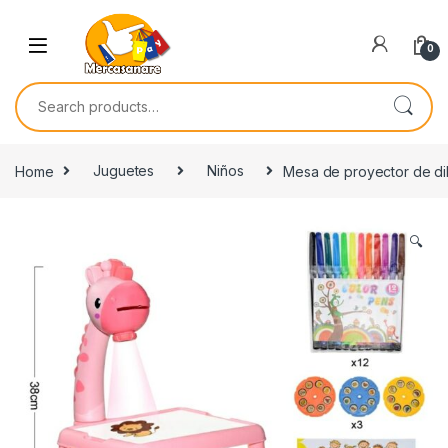
Skip to navigation
Skip to content
0
Search for:
Home
Juguetes
Niños
Mesa de proyector de di
🔍