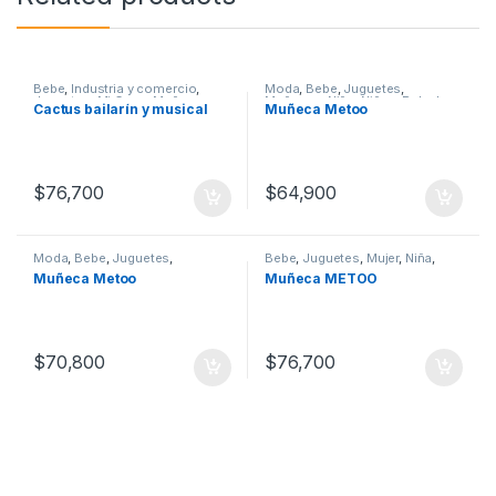
Bebe
,
Industria y comercio
,
Moda
,
Bebe
,
Juguetes
,
Juguetes
,
Mi Casa
,
Muñecas
,
Muñecas
,
Niña
,
Niñas
,
Peluches
Cactus bailarín y musical
Muñeca Metoo
Niña
,
Niñas
,
Niño
,
Niños
,
Peluches
$
76,700
$
64,900
Moda
,
Bebe
,
Juguetes
,
Bebe
,
Juguetes
,
Mujer
,
Niña
,
Maternidad
,
Mujer
,
Muñecas
,
Niñas
,
Peluches
Muñeca Metoo
Muñeca METOO
Niña
,
Niñas
,
Peluches
$
70,800
$
76,700