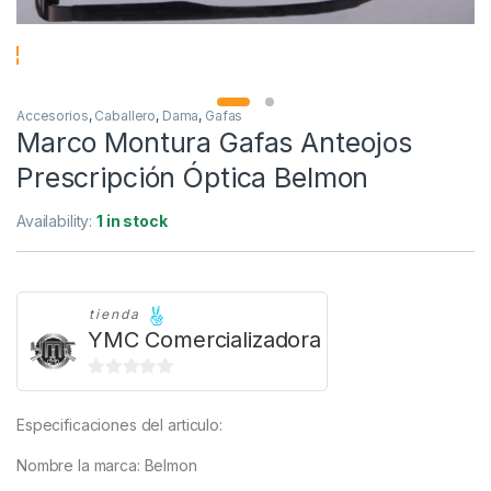
Accesorios
,
Caballero
,
Dama
,
Gafas
Marco Montura Gafas Anteojos
Prescripción Óptica Belmon
Availability:
1 in stock
tienda
YMC Comercializadora
0
d
Especificaciones del articulo:
e
5
Nombre la marca: Belmon