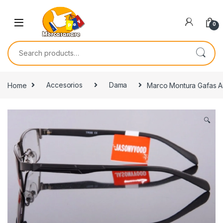
Skip to navigation
Skip to content
0
Search for:
Home
Accesorios
Dama
Marco Montura Gafas A
🔍