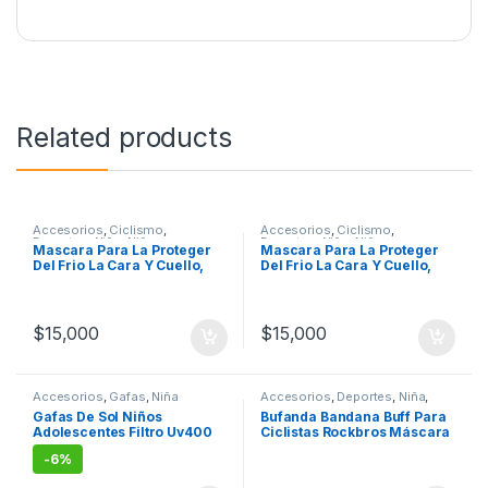
Related products
Accesorios
,
Ciclismo
,
Accesorios
,
Ciclismo
,
Deportes
,
Niña
,
Niño
Deportes
,
Niña
,
Niño
Mascara Para La Proteger
Mascara Para La Proteger
Del Frio La Cara Y Cuello,
Del Frio La Cara Y Cuello,
Ciclismo
Ciclismo
$
15,000
$
15,000
Accesorios
,
Gafas
,
Niña
Accesorios
,
Deportes
,
Niña
,
Niño
Gafas De Sol Niños
Bufanda Bandana Buff Para
Adolescentes Filtro Uv400
Ciclistas Rockbros Máscara
Policarbonato
Cuello
-
6%