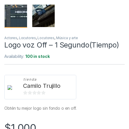
Actores
,
Locutores
,
Locutores
,
Música y arte
Logo voz Off – 1 Segundo(Tiempo)
Availability:
100 in stock
tienda
Camilo Trujillo
0
d
Obtén tu mejor logo sin fondo o en off.
e
5
$
1,000