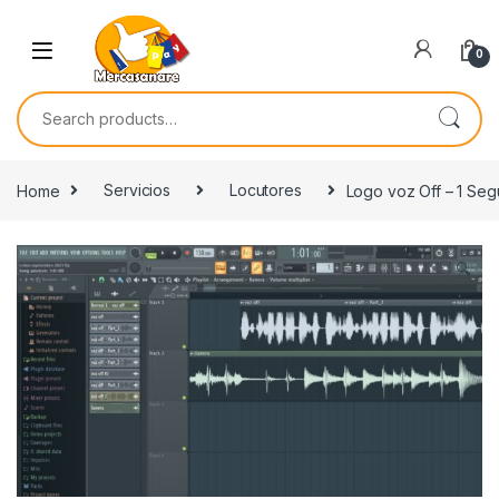
Skip to navigation
Skip to content
0
Search for:
Home
Servicios
Locutores
Logo voz Off – 1 Se
🔍