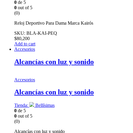
0
de 5
0
out of 5
(0)
Reloj Deportivo Para Dama Marca Kairós
SKU: BLA-KAI-PEQ
$
80,200
Add to cart
Accesorios
Alcancías con luz y sonido
Accesorios
Alcancías con luz y sonido
Tienda:
Bellísimas
0
de 5
0
out of 5
(0)
Alcancías con luz y sonido