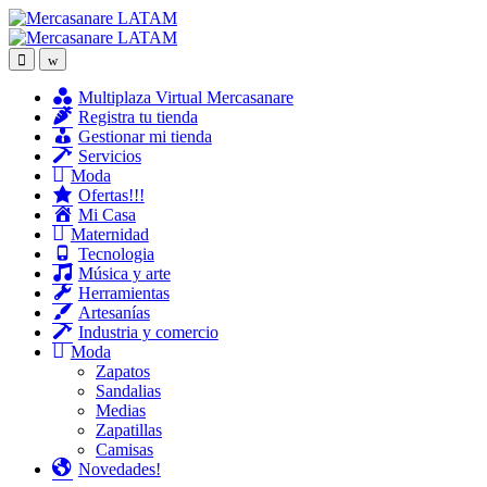
Skip
Skip
to
to
navigation
content
Multiplaza Virtual Mercasanare
Registra tu tienda
Gestionar mi tienda
Servicios
Moda
Ofertas!!!
Mi Casa
Maternidad
Tecnologia
Música y arte
Herramientas
Artesanías
Industria y comercio
Moda
Zapatos
Sandalias
Medias
Zapatillas
Camisas
Novedades!