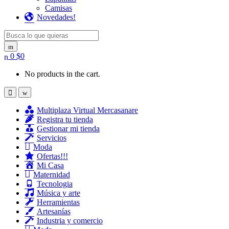
Camisas
Novedades!
Search for:
0
$
0
No products in the cart.
Multiplaza Virtual Mercasanare
Registra tu tienda
Gestionar mi tienda
Servicios
Moda
Ofertas!!!
Mi Casa
Maternidad
Tecnologia
Música y arte
Herramientas
Artesanías
Industria y comercio