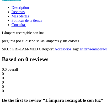
quantity
Description
Reviews
Más ofertas
Políticas de la tienda
Consultas
Lámpara recargable con luz
pregunta por el diseño se las lamparas y sus colores
SKU:
GRI-LAM-MED
Category:
Accesorios
Tag:
linterna-lampara-
Based on 0 reviews
0.0
overall
0
0
0
0
0
Be the first to review “Lámpara recargable con luz”