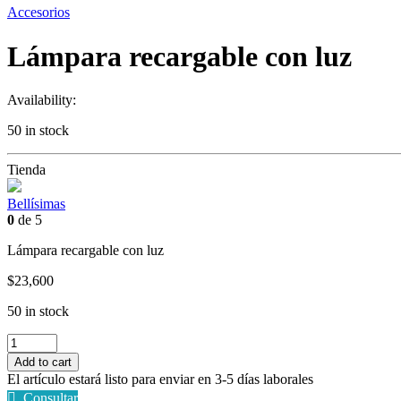
Accesorios
Lámpara recargable con luz
Availability:
50 in stock
Tienda
Bellísimas
0
de 5
Lámpara recargable con luz
$
23,600
50 in stock
Lámpara
recargable
Add to cart
con
El artículo estará listo para enviar en 3-5 días laborales
luz
Consultar