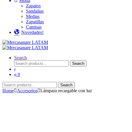
Moda
Zapatos
Sandalias
Medias
Zapatillas
Camisas
Novedades!
Search
Search
Search
for:
0
Search
Search
for:
Home
Accesorios
Lámpara recargable con luz