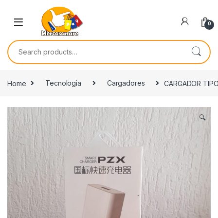
Skip to navigation
Skip to content
0
Search for:
Home
Tecnologia
Cargadores
CARGADOR TIPO
🔍