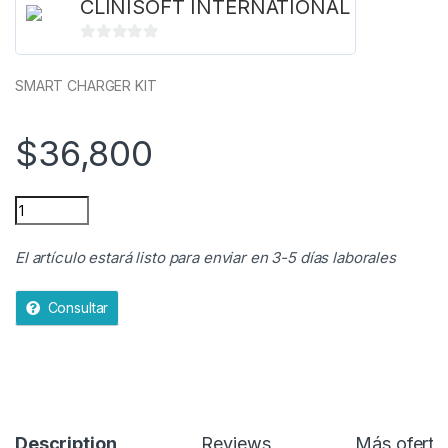
CLINISOFT INTERNATIONAL
0
d
SMART CHARGER KIT
e
5
$
36,800
CARGADOR TIPO C PZX QC-6S quantity
El artículo estará listo para enviar en 3-5 días laborales
Consultar
Description
Reviews
Más oferta