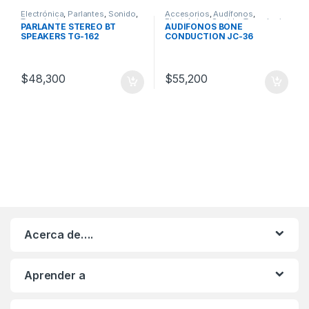
Electrónica
,
Parlantes
,
Sonido
,
Accesorios
,
Audífonos
,
Tecnologia
Electrónica
,
Sonido
,
Tecnologia
PARLANTE STEREO BT
AUDÍFONOS BONE
SPEAKERS TG-162
CONDUCTION JC-36
$
48,300
$
55,200
Acerca de….
Aprender a