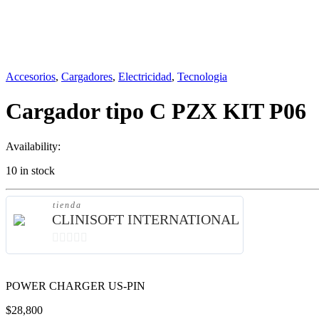
Accesorios
,
Cargadores
,
Electricidad
,
Tecnologia
Cargador tipo C PZX KIT P06
Availability:
10 in stock
tienda
CLINISOFT INTERNATIONAL
0
de
POWER CHARGER US-PIN
5
$
28,800