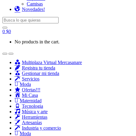
Camisas
Novedades!
Search for:
0
$
0
No products in the cart.
Multiplaza Virtual Mercasanare
Registra tu tienda
Gestionar mi tienda
Servicios
Moda
Ofertas!!!
Mi Casa
Maternidad
Tecnologia
Música y arte
Herramientas
Artesanías
Industria y comercio
Moda