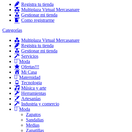
Registra tu tienda
Multiplaza Virtual Mercasanare
Gestionar mi tienda
Como registrarme
Categorías
Multiplaza Virtual Mercasanare
Registra tu tienda
Gestionar mi tienda
Servicios
Moda
Ofertas!!!
Mi Casa
Maternidad
Tecnologia
Música y arte
Herramientas
Artesanías
Industria y comercio
Moda
Zapatos
Sandalias
Medias
Zapatillas