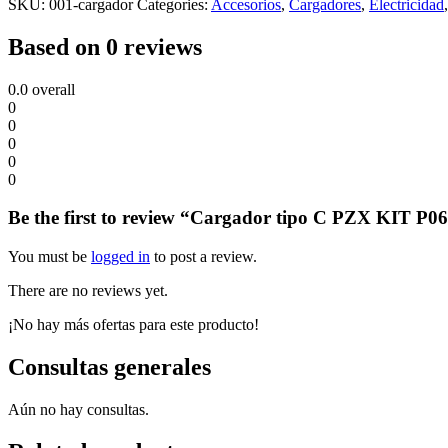
SKU:
001-cargador
Categories:
Accesorios
,
Cargadores
,
Electricidad
Based on 0 reviews
0.0
overall
0
0
0
0
0
Be the first to review “Cargador tipo C PZX KIT P0
You must be
logged in
to post a review.
There are no reviews yet.
¡No hay más ofertas para este producto!
Consultas generales
Aún no hay consultas.