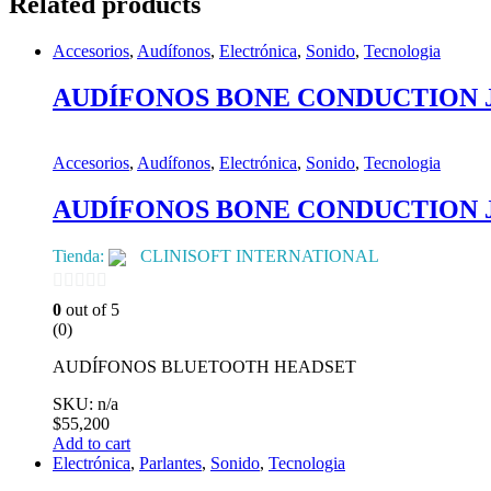
Related products
Accesorios
,
Audífonos
,
Electrónica
,
Sonido
,
Tecnologia
AUDÍFONOS BONE CONDUCTION J
Accesorios
,
Audífonos
,
Electrónica
,
Sonido
,
Tecnologia
AUDÍFONOS BONE CONDUCTION J
Tienda:
CLINISOFT INTERNATIONAL
0
0
out of 5
(0)
de
5
AUDÍFONOS BLUETOOTH HEADSET
SKU: n/a
$
55,200
Add to cart
Electrónica
,
Parlantes
,
Sonido
,
Tecnologia