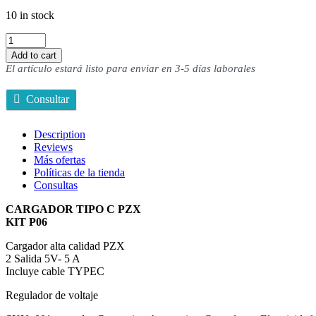
10 in stock
Cargador
tipo
Add to cart
C
El artículo estará listo para enviar en 3-5 días laborales
PZX
KIT
Consultar
P06
quantity
Description
Reviews
Más ofertas
Políticas de la tienda
Consultas
CARGADOR TIPO C PZX
KIT P06
Cargador alta calidad PZX
2 Salida 5V- 5 A
Incluye cable TYPEC
Regulador de voltaje