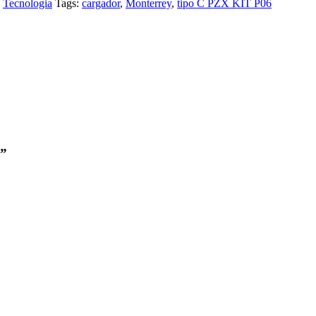
,
Tecnologia
Tags:
cargador
,
Monterrey
,
tipo C PZX KIT P06
6”