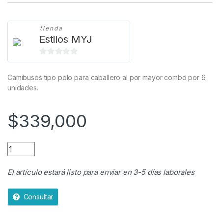
tienda
Estilos MYJ
0
d
Camibusos tipo polo para caballero al por mayor combo por 6
e
unidades.
5
$
339,000
CAMIBUSO TIPO POLO PARA CABALLERO AL POR MAYOR quan
El artículo estará listo para enviar en 3-5 días laborales
Consultar