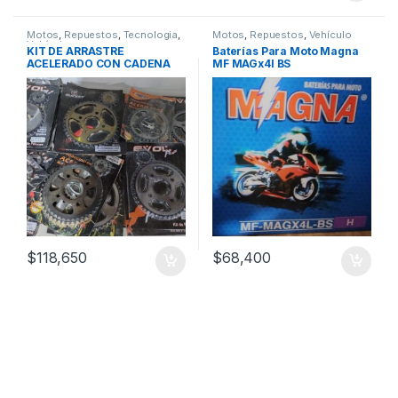
Motos
,
Repuestos
,
Tecnologia
,
Motos
,
Repuestos
,
Vehículo
Vehículo
KIT DE ARRASTRE
Baterías Para Moto Magna
ACELERADO CON CADENA
MF MAGx4l BS
ORRINADA 520
$
118,650
$
68,400