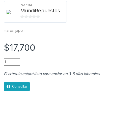
tienda
MundiRepuestos
0
d
marca: japon
e
5
$
17,700
banda japan quantity
El artículo estará listo para enviar en 3-5 días laborales
Consultar