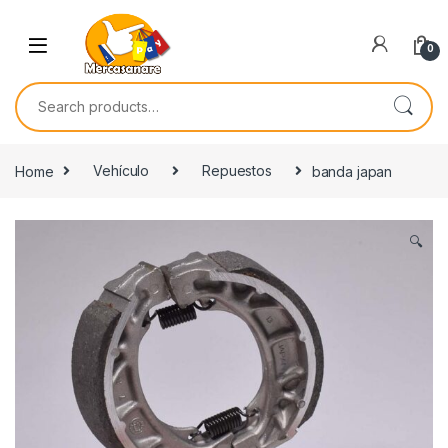
Skip to navigation
Skip to content
0
Search for:
Home
Vehículo
Repuestos
banda japan
🔍