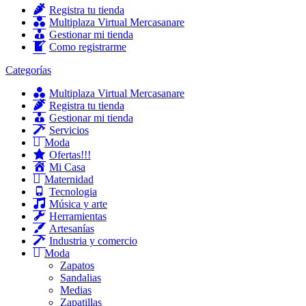
Registra tu tienda
Multiplaza Virtual Mercasanare
Gestionar mi tienda
Como registrarme
Categorías
Multiplaza Virtual Mercasanare
Registra tu tienda
Gestionar mi tienda
Servicios
Moda
Ofertas!!!
Mi Casa
Maternidad
Tecnologia
Música y arte
Herramientas
Artesanías
Industria y comercio
Moda
Zapatos
Sandalias
Medias
Zapatillas