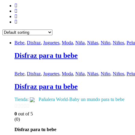
Bebe
,
Disfraz
,
Juguetes
,
Moda
,
Niña
,
Niñas
,
Niño
,
Niños
,
Pelu
Disfraz para tu bebe
Bebe
,
Disfraz
,
Juguetes
,
Moda
,
Niña
,
Niñas
,
Niño
,
Niños
,
Pelu
Disfraz para tu bebe
Tienda:
Pañalera World-Baby un mundo para tu bebe
0
0
out of 5
(0)
de
5
Disfraz para tu bebe