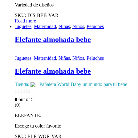
Variedad de diseños
SKU: DIS-BEB-VAR
Read more
Juguetes
,
Maternidad
,
Niñas
,
Niños
,
Peluches
Elefante almohada bebe
Juguetes
,
Maternidad
,
Niñas
,
Niños
,
Peluches
Elefante almohada bebe
Tienda:
Pañalera World-Baby un mundo para tu bebe
0
0
out of 5
(0)
de
5
ELEFANTE.
Escoge tu color favorito
SKU: ELE-WOR-VAR