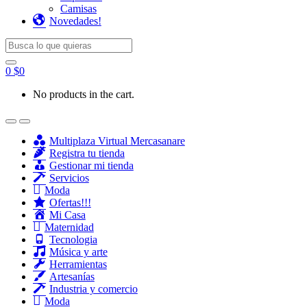
Camisas
Novedades!
Search for:
0
$
0
No products in the cart.
Multiplaza Virtual Mercasanare
Registra tu tienda
Gestionar mi tienda
Servicios
Moda
Ofertas!!!
Mi Casa
Maternidad
Tecnologia
Música y arte
Herramientas
Artesanías
Industria y comercio
Moda