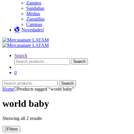
Zapatos
Sandalias
Medias
Zapatillas
Camisas
Novedades!
Search
Search
Search
for:
0
Search
Search
for:
Home
Products tagged “world baby”
world baby
Showing all 2 results
Filters