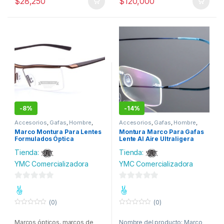
$
28,250
$
120,000
1* Estuche.
1* Funda.
1* Paño de limpieza.
Envío Gratis
-
8%
-
14%
Accesorios
,
Gafas
,
Hombre
,
Accesorios
,
Gafas
,
Hombre
,
Moda
Moda
Marco Montura Para Lentes
Montura Marco Para Gafas
Formulados Óptica
Lente Al Aire Ultraligera
Tienda:
Tienda:
YMC Comercializadora
YMC Comercializadora
0
0
d
d
(0)
(0)
e
e
0
0
o
o
5
5
Marcos ópticos, marcos de
Nombre del producto: Marco
u
u