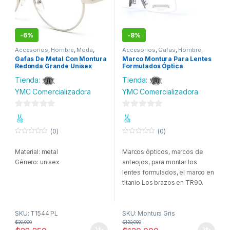
-
6%
-
8%
Accesorios
,
Hombre
,
Moda
,
Accesorios
,
Gafas
,
Hombre
,
Mujer
,
Salud y belleza
Moda
Gafas De Metal Con Montura
Marco Montura Para Lentes
Redonda Grande Unisex
Formulados Óptica
Plateado
Tienda:
Tienda:
YMC Comercializadora
YMC Comercializadora
0
0
d
d
(0)
(0)
e
e
0
0
o
o
5
5
Material: metal
Marcos ópticos, marcos de
u
u
t
t
Género: unisex
anteojos, para montar los
o
o
f
f
lentes formulados, el marco en
5
5
titanio Los brazos en TR90.
Contenido del paquete:
Unidad de medida: Unidad
SKU: T1544 PL
SKU: Montura Gris
1 * Montura.
$
30,000
$
130,000