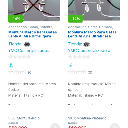
-
14%
-
14%
Accesorios
,
Gafas
,
Hombre
,
Accesorios
,
Gafas
,
Hombre
,
Moda
Moda
Montura Marco Para Gafas
Montura Marco Para Gafas
Lente Al Aire Ultraligera
Lente Al Aire Ultraligera
Tienda:
Tienda:
YMC Comercializadora
YMC Comercializadora
0
0
d
d
(0)
(0)
e
e
0
0
o
o
5
5
Nombre del producto: Marco
Nombre del producto: Marco
u
u
t
t
óptico
óptico
o
o
f
f
Material: Titanio + PC
Material: Titanio + PC
5
5
Envío a cargo del comprador.
Envío a cargo del comprador.
SKU: Montura-Rojo
SKU: Montura-Plateado
$
70,000
$
70,000
$
60,000
$
60,000