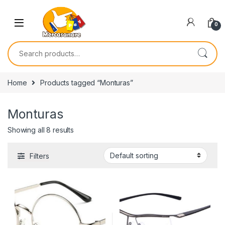
Skip to navigation
Skip to content
0
Search for:
Home
Products tagged “Monturas”
Monturas
Showing all 8 results
Filters