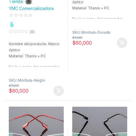
Tienda:
óptico
o
f
Material: Titanio + PC
YMC Comercializadora
5
Envío a cargo del comprador.
0
d
(0)
SKU: Montura-Dorado
e
0
$
70,000
o
5
$
60,000
Nombre del producto: Marco
u
t
óptico
o
f
Material: Titanio + PC
5
Envío a cargo del comprador.
SKU: Montura-Negro
$
70,000
$
60,000