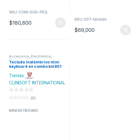
SKU: COM-SOG-PEQ
SKU: 007-teclado
$
180,800
$
69,000
Accesorios
,
Electrónica
,
Teclados
,
Tecnologia
Teclado inalámbrico mini
keyboard en combo km901
Tienda:
CLINISOFT INTERNATIONAL
0
(0)
d
0
o
e
MINI KEYBOARD
u
t
5
o
f
5