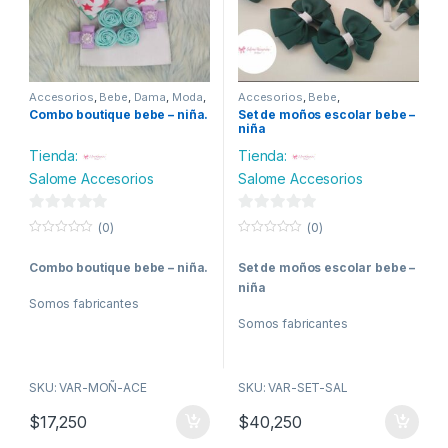
Accesorios
,
Bebe
,
Dama
,
Moda
,
Accesorios
,
Bebe
,
Moños y Moñas
,
Niña
,
Niñas
,
Confecciones
,
Maternidad
,
Combo boutique bebe – niña.
Set de moños escolar bebe –
Peine - cepillo
Moda
,
Moños y Moñas
,
Mujer
,
niña
Niña
,
Salud y belleza
Tienda:
Tienda:
Salome Accesorios
Salome Accesorios
0
0
(0)
(0)
d
d
0
0
o
o
e
e
Combo boutique bebe – niña.
Set de moños escolar bebe –
u
u
t
t
niña
5
5
o
o
Somos fabricantes
f
f
5
5
Somos fabricantes
SKU: VAR-MOÑ-ACE
SKU: VAR-SET-SAL
$
17,250
$
40,250