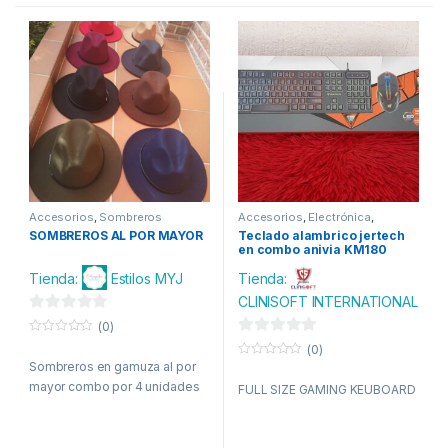
Accesorios
,
Sombreros
Accesorios
,
Electrónica
,
Gaming
,
Mouse
,
Teclados
,
SOMBREROS AL POR MAYOR
Teclado alambrico jertech
Tecnologia
en combo anivia KM180
Tienda:
Estilos MYJ
Tienda:
CLINISOFT INTERNATIONAL
0
(0)
d
0
0
(0)
o
e
Sombreros en gamuza al por
d
0
u
o
t
mayor combo por 4 unidades
5
e
FULL SIZE GAMING KEUBOARD
u
o
t
f
5
o
5
f
5