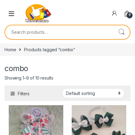
Skip to navigation
Skip to content
0
Search for:
Home
Products tagged “combo”
combo
Showing 1–9 of 10 results
Filters