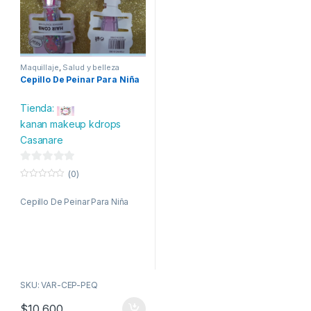
Maquillaje
,
Salud y belleza
Cepillo De Peinar Para Niña
Tienda:
kanan makeup kdrops
Casanare
0
(0)
d
0
o
e
Cepillo De Peinar Para Niña
u
t
5
o
f
5
SKU: VAR-CEP-PEQ
$
10,600