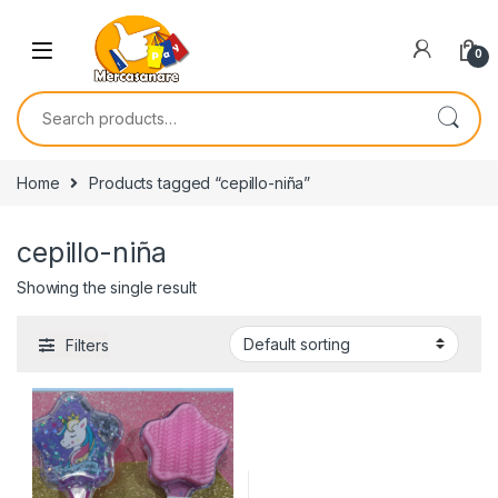
Skip to navigation
Skip to content
0
Search for:
Home
Products tagged “cepillo-niña”
cepillo-niña
Showing the single result
Filters