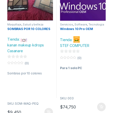
Maquillaje
,
Salud y belleza
Servicios
,
Software
,
Tecnologia
SOMBRAS POR 10 COLORES
Windows 10 Pro OEM
Tienda:
Tienda:
kanan makeup kdrops
STEF COMPUTER
Casanare
0
(0)
0
d
0
(0)
o
d
0
e
Para 1 solo PC
u
o
t
e
Sombras por 10 colores
5
u
o
t
f
5
o
5
f
5
SKU: 003
SKU: SOM-MAQ-PEQ
$
74,750
$
9,450