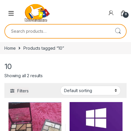
Skip to navigation
Skip to content
0
Search for:
Home
Products tagged “10”
10
Showing all 2 results
Filters