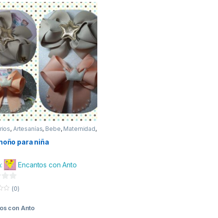
rios
,
Artesanías
,
Bebe
,
Maternidad
,
Moños y Moñas
,
Mujer
,
Niña
moño para niña
a:
Encantos con Anto
(0)
os con Anto