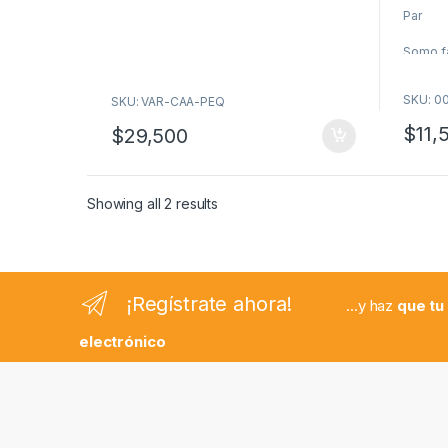
5
5
o
o
Par
f
f
5
5
Somo f
SKU: 0
SKU: VAR-CAA-PEQ
$
11,
$
29,500
Showing all 2 results
¡Regístrate ahora!
...y haz
que tu
electrónico