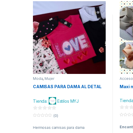
Moda
,
Mujer
Acceso
Moda
,
CAMISAS PARA DAMA AL DETAL
Maxi 
Tiend
Tienda:
Estilos MYJ
0
0
(0)
d
0
d
0
o
o
e
Encant
e
Hermosas camisas para dama
u
u
t
t