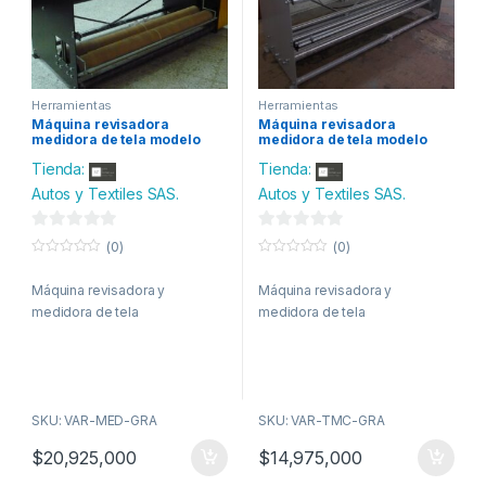
Herramientas
Herramientas
Máquina revisadora
Máquina revisadora
medidora de tela modelo
medidora de tela modelo
RME – A01
RME – A03
Tienda:
Tienda:
Autos y Textiles SAS.
Autos y Textiles SAS.
0
0
(0)
(0)
d
d
0
0
o
o
e
e
Máquina revisadora y
Máquina revisadora y
u
u
t
t
medidora de tela
medidora de tela
5
5
o
o
f
f
5
5
SKU: VAR-MED-GRA
SKU: VAR-TMC-GRA
$
20,925,000
$
14,975,000