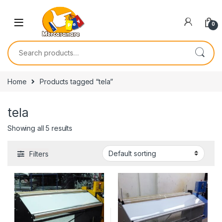
Skip to navigation
Skip to content
0
Search for:
Home
Products tagged “tela”
tela
Showing all 5 results
Filters