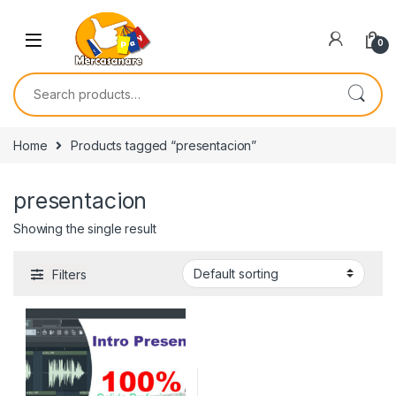
Skip to navigation
Skip to content
0
Search for:
Home
Products tagged “presentacion”
presentacion
Showing the single result
Filters