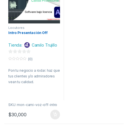
Locutores
Intro Presentación Off
Tienda:
Camilo Trujillo
0
(0)
d
0
o
e
Pon tu negocio a rodar. haz que
u
t
tus clientes y/o admiradores
5
o
f
vean tu calidad.
5
SKU: mon-cami-voz-off-intro
$
30,000