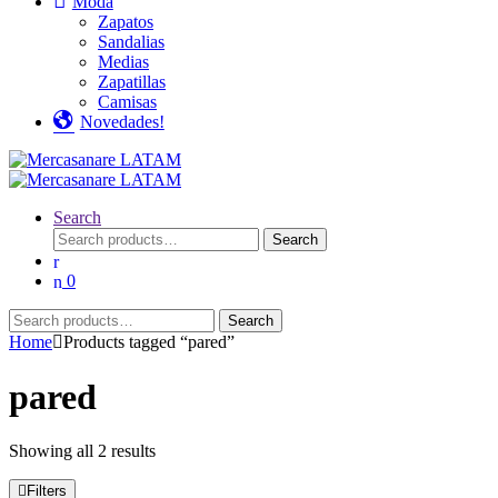
Moda
Zapatos
Sandalias
Medias
Zapatillas
Camisas
Novedades!
Search
Search
Search
for:
0
Search
Search
for:
Home
Products tagged “pared”
pared
Showing all 2 results
Filters