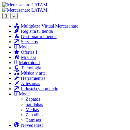
Skip
Skip
to
to
navigation
content
Multiplaza Virtual Mercasanare
Registra tu tienda
Gestionar mi tienda
Servicios
Moda
Ofertas!!!
Mi Casa
Maternidad
Tecnologia
Música y arte
Herramientas
Artesanías
Industria y comercio
Moda
Zapatos
Sandalias
Medias
Zapatillas
Camisas
Novedades!