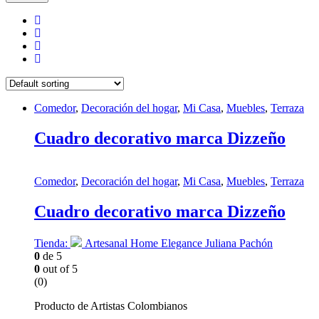
Comedor
,
Decoración del hogar
,
Mi Casa
,
Muebles
,
Terraza
Cuadro decorativo marca Dizzeño
Comedor
,
Decoración del hogar
,
Mi Casa
,
Muebles
,
Terraza
Cuadro decorativo marca Dizzeño
Tienda:
Artesanal Home Elegance Juliana Pachón
0
de 5
0
out of 5
(0)
Producto de Artistas Colombianos