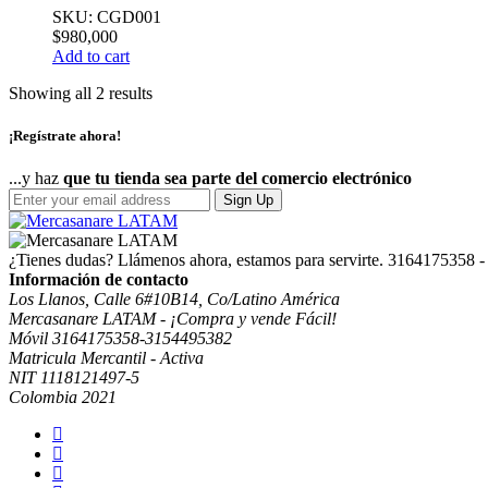
SKU: CGD001
$
980,000
Add to cart
Showing all 2 results
¡Regístrate ahora!
...y haz
que tu tienda sea parte del comercio electrónico
Sign Up
¿Tienes dudas? Llámenos ahora, estamos para servirte.
3164175358 -
Información de contacto
Los Llanos, Calle 6#10B14, Co/Latino América
Mercasanare LATAM - ¡Compra y vende Fácil!
Móvil 3164175358-3154495382
Matricula Mercantil - Activa
NIT 1118121497-5
Colombia 2021