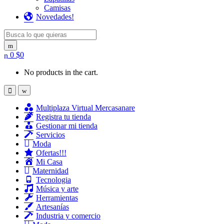
Camisas
Novedades!
Search for:
0
$
0
No products in the cart.
Multiplaza Virtual Mercasanare
Registra tu tienda
Gestionar mi tienda
Servicios
Moda
Ofertas!!!
Mi Casa
Maternidad
Tecnologia
Música y arte
Herramientas
Artesanías
Industria y comercio