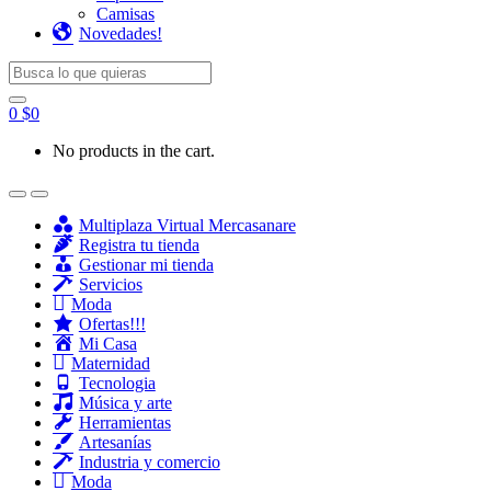
Camisas
Novedades!
Search for:
0
$
0
No products in the cart.
Multiplaza Virtual Mercasanare
Registra tu tienda
Gestionar mi tienda
Servicios
Moda
Ofertas!!!
Mi Casa
Maternidad
Tecnologia
Música y arte
Herramientas
Artesanías
Industria y comercio
Moda