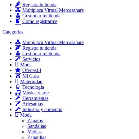
Registra tu tienda
Multiplaza Virtual Mercasanare
Gestionar mi tienda
Como registrarme
Categorías
Multiplaza Virtual Mercasanare
Registra tu tienda
Gestionar mi tienda
Servicios
Moda
Ofertas!!!
Mi Casa
Maternidad
Tecnologia
Música y arte
Herramientas
Artesanías
Industria y comercio
Moda
Zapatos
Sandalias
Medias
Zapatillas