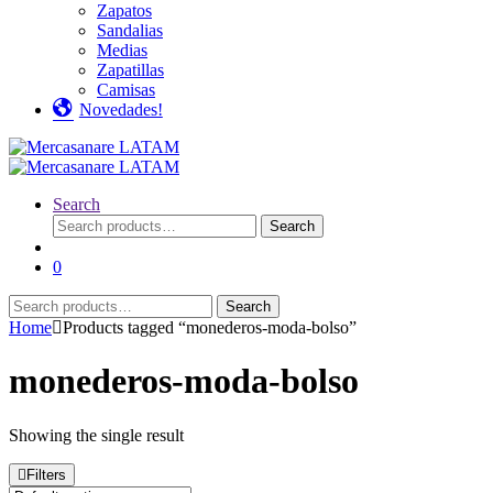
Zapatos
Sandalias
Medias
Zapatillas
Camisas
Novedades!
Search
Search
Search
for:
0
Search
Search
for:
Home
Products tagged “monederos-moda-bolso”
monederos-moda-bolso
Showing the single result
Filters