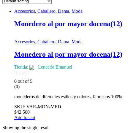
Accesorios
,
Caballero
,
Dama
,
Moda
Monedero al por mayor docena(12)
Accesorios
,
Caballero
,
Dama
,
Moda
Monedero al por mayor docena(12)
Tienda:
Lenceria Emanuel
0
0
out of 5
(0)
de
5
monederos de diferentes estilos y colores, fabricaos 100%
SKU: VAR-MON-MED
$
42,500
Add to cart
Showing the single result