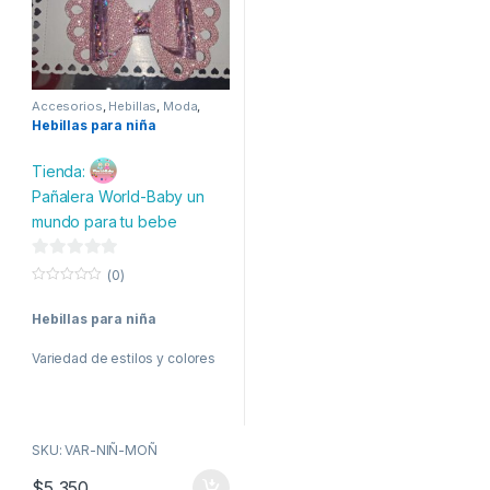
Accesorios
,
Hebillas
,
Moda
,
Mujer
,
Niña
Hebillas para niña
Tienda:
Pañalera World-Baby un
mundo para tu bebe
0
(0)
d
0
o
e
Hebillas para niña
u
t
5
o
Variedad de estilos y colores
f
5
SKU: VAR-NIÑ-MOÑ
$
5,350