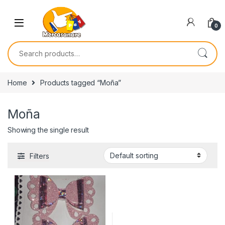
Skip to navigation
Skip to content
0
Search for:
Home
Products tagged “Moña”
Moña
Showing the single result
Filters