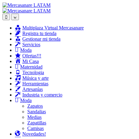
Skip
Skip
to
to
navigation
content
Multiplaza Virtual Mercasanare
Registra tu tienda
Gestionar mi tienda
Servicios
Moda
Ofertas!!!
Mi Casa
Maternidad
Tecnologia
Música y arte
Herramientas
Artesanías
Industria y comercio
Moda
Zapatos
Sandalias
Medias
Zapatillas
Camisas
Novedades!