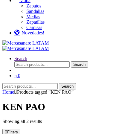
Moda
Zapatos
Sandalias
Medias
Zapatillas
Camisas
Novedades!
Search
Search
Search
for:
0
Search
Search
for:
Home
Products tagged “KEN PAO”
KEN PAO
Showing all 2 results
Filters