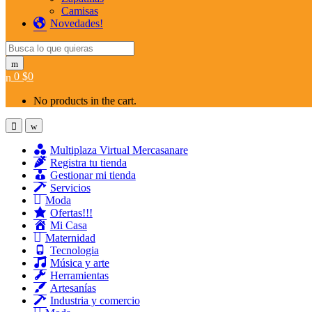
Camisas
Novedades!
Search for:
0
$
0
No products in the cart.
Multiplaza Virtual Mercasanare
Registra tu tienda
Gestionar mi tienda
Servicios
Moda
Ofertas!!!
Mi Casa
Maternidad
Tecnologia
Música y arte
Herramientas
Artesanías
Industria y comercio