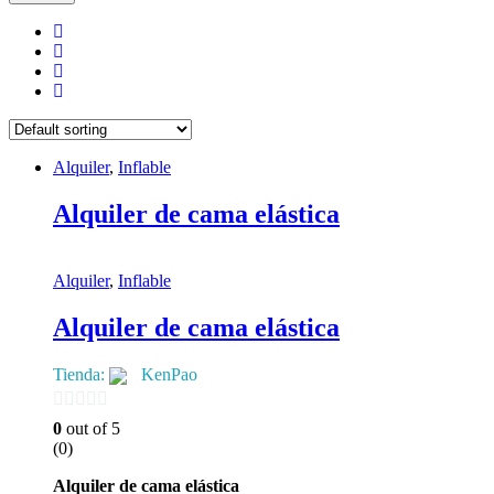
Alquiler
,
Inflable
Alquiler de cama elástica
Alquiler
,
Inflable
Alquiler de cama elástica
Tienda:
KenPao
0
0
out of 5
(0)
de
5
Alquiler de cama elástica