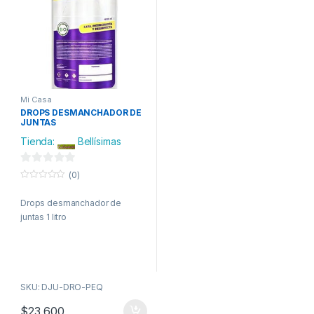
Mi Casa
DROPS DESMANCHADOR DE
JUNTAS
Tienda:
Bellísimas
0
(0)
d
0
o
e
Drops desmanchador de
u
t
juntas 1 litro
5
o
f
5
SKU: DJU-DRO-PEQ
$
23,600