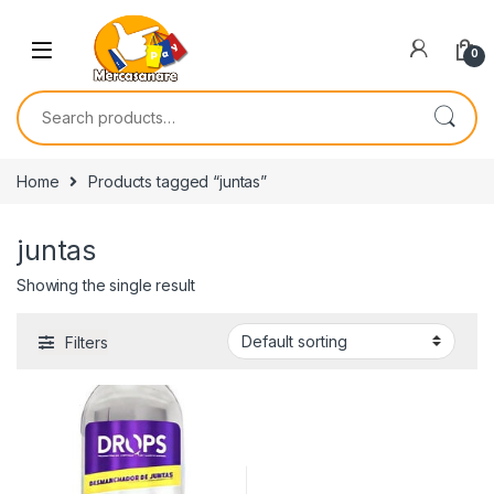
Skip to navigation
Skip to content
0
Search for:
Home
Products tagged “juntas”
juntas
Showing the single result
Filters