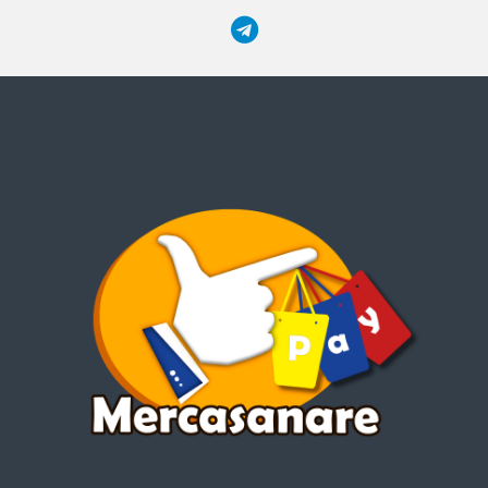
lámpara: Plástico
Tipo de base: AR111
Eficacia luminosa (lm/w): 100
Fuente de luz LED:
1*T6+2*XPE
Lumen: 500LM
Nombre del articulo: Faro LED
Consumo de energía de la
lampara: 30w
Color: Negro
Modo: Light(T6) – Light(2*XPE)
– Light(T
+2*XPE) – Flash(T6+2*XPE)-
Off
Ce y rohs: Si