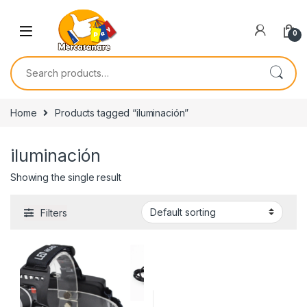
Skip to navigation
Skip to content
0
Search for:
Home
Products tagged “iluminación”
iluminación
Showing the single result
Filters