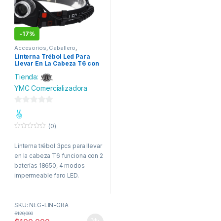
-
17%
Accesorios
,
Caballero
,
Ciclismo
,
Dama
,
Deportes
,
Linterna Trébol Led Para
Herramientas
,
Pilas
Llevar En La Cabeza T6 con
Cargador
Tienda:
YMC Comercializadora
0
d
(0)
e
0
o
5
Linterna trébol 3pcs para llevar
u
t
en la cabeza T6 funciona con 2
o
f
baterías 18650, 4 modos
5
impermeable faro LED.
Incluye dos Baterías
SKU: NEG-LIN-GRA
Detalles del producto:
$
120,000