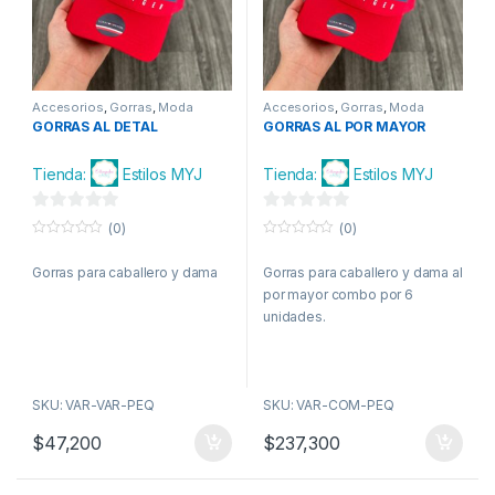
Accesorios
,
Gorras
,
Moda
Accesorios
,
Gorras
,
Moda
GORRAS AL DETAL
GORRAS AL POR MAYOR
Tienda:
Estilos MYJ
Tienda:
Estilos MYJ
0
0
(0)
(0)
d
d
0
0
o
o
e
e
Gorras para caballero y dama
Gorras para caballero y dama al
u
u
t
t
por mayor combo por 6
5
5
o
o
f
f
unidades.
5
5
SKU: VAR-VAR-PEQ
SKU: VAR-COM-PEQ
$
47,200
$
237,300