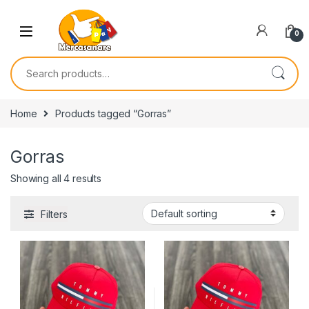
Skip to navigation
Skip to content
0
Search for:
Home
Products tagged “Gorras”
Gorras
Showing all 4 results
Filters