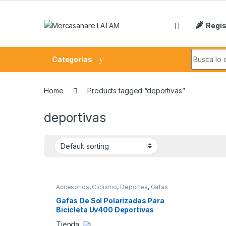
Skip to navigation
Skip to content
Regis
Search fo
Categorías
Home
Products tagged “deportivas”
deportivas
Accesorios
,
Ciclismo
,
Deportes
,
Gafas
Gafas De Sol Polarizadas Para
Bicicleta Uv400 Deportivas
Tienda: