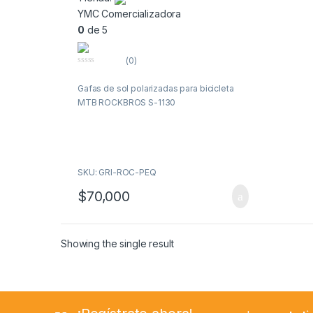
YMC Comercializadora
0
de 5
(0)
0
o
Gafas de sol polarizadas para bicicleta
u
t
MTB ROCKBROS S-1130
o
f
5
SKU: GRI-ROC-PEQ
$
70,000
Showing the single result