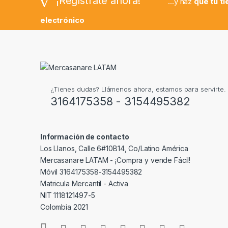
¡Regístrate ahora!
...y haz
que tu t
electrónico
¿Tienes dudas? Llámenos ahora, estamos para servirte.
3164175358 - 3154495382
Información de contacto
Los Llanos, Calle 6#10B14, Co/Latino América
Mercasanare LATAM - ¡Compra y vende Fácil!
Móvil 3164175358-3154495382
Matricula Mercantil - Activa
NIT 1118121497-5
Colombia 2021