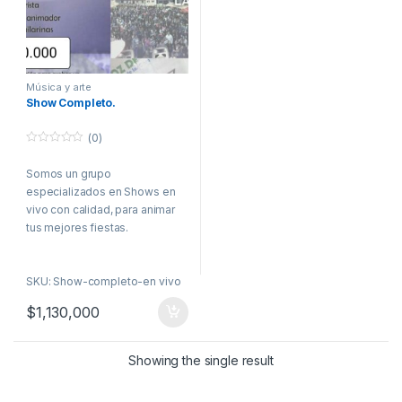
Música y arte
Show Completo.
(0)
0
o
Somos un grupo
u
t
especializados en Shows en
o
f
vivo con calidad, para animar
5
tus mejores fiestas.
SKU: Show-completo-en vivo
$
1,130,000
Showing the single result