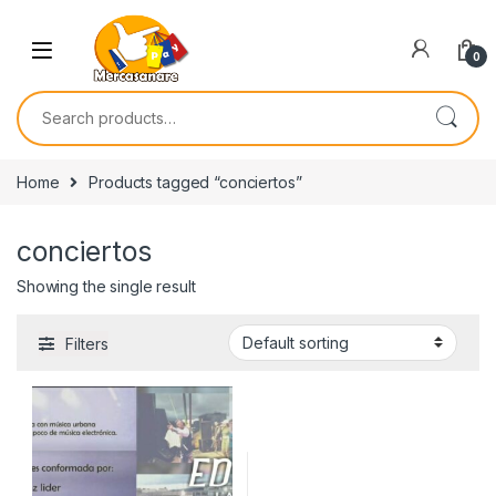
Skip to navigation
Skip to content
0
Search for:
Home
Products tagged “conciertos”
conciertos
Showing the single result
Filters